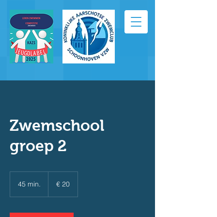
Zwemschool
groep 2
20
euro
45 min.
4
€ 20
5
m
i