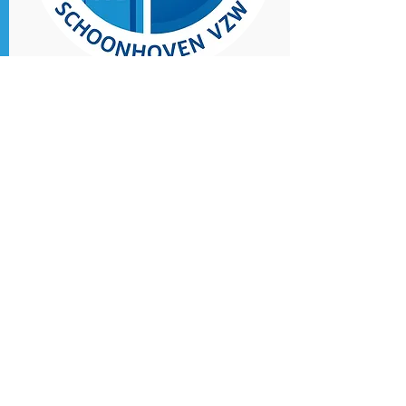
Nona Van den Bergh
Bestuurslid
info@kazs.be
competitie@kazs.be