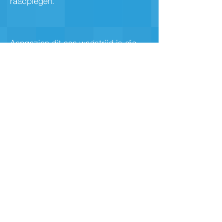
raadplegen.
Aangezien dit een wedstrijd is die
we zelf organiseren, rekenen we op
de hulp van enkele ouders voor het
klaarzetten, opruimen en/of tijdens
de wedstrijd. Indien u hier wilt bij
helpen, kan u dit hieronder aangeven
(we zorgen er uiteraard voor dat wie
helpt zeker ook zijn eigen kind kan
zien zwemmen).
Inschrijven graag niet later dan
28/10/2023 via onderstaand
formulier.