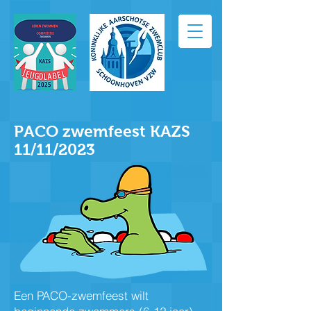
PACO zwemfeest KAZS
11/11/2023
Een PACO-zwemfeest wilt